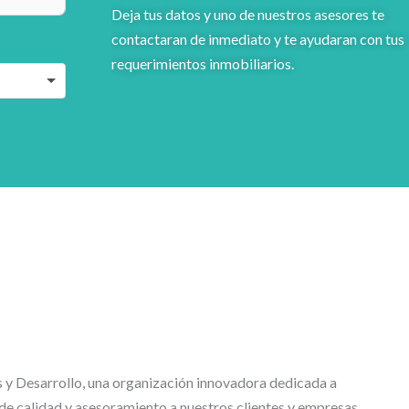
Deja tus datos y uno de nuestros asesores te
contactaran de inmediato y te ayudaran con tus
requerimientos inmobiliarios.
y Desarrollo, una organización innovadora dedicada a
 de calidad y asesoramiento a nuestros clientes y empresas