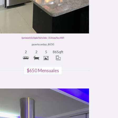
Apartamento En Alquiler Puerto Ordaz , C.R. Arivana Plaza M&R
puerto ordaz, 8050
2
2
5
86
Sqft
$650 Mensuales