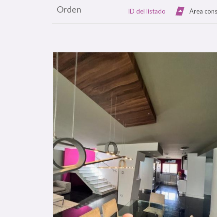
Orden
ID del listado
Área cons
Más Detalle