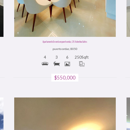
Apartamento En venta en puerto ordaz, C.R. Valentina Suites
puerto ordaz, 8050
4
3
6
250
Sqft
$550,000