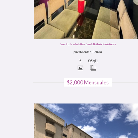
Casa en Alquiler en Puerto Ordaz, Conjunto Residencial Madeira Gardens
puerto ordaz, Bolívar
5
0
Sqft
$2,000 Mensuales