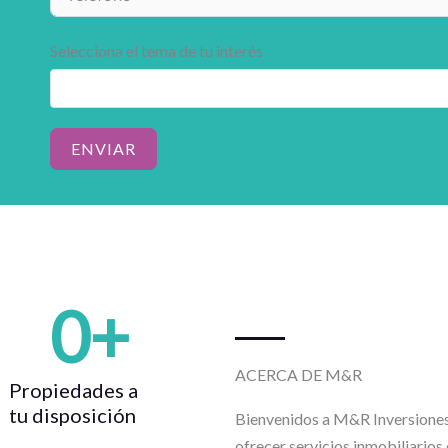
Selecciona el tema de tu interés
ENVIAR
0
+
ACERCA DE M&R
Propiedades a
tu disposición
Bienvenidos a M&R Inversiones 
ofrecer servicios inmobiliarios